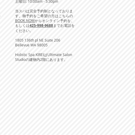
土曜日: 10:00am - 5:30pm
。
当スパは完全予約制となっておりま
の
す。御予約をご希望の方はこちらの
BOOK NOW
からオンライン予約を、
あ
もしくは
425-998-9688
までお電話を
ください。
1805 136th pl NE Suite 206
Bellevue WA 98005
Holistic Spa KIREIはUltimate Salon
Studioの建物内2階にあります。