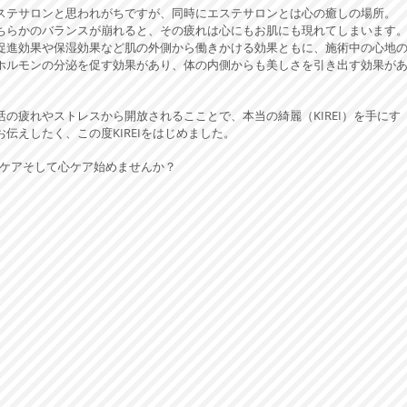
ステサロンと思われがちですが、同時にエステサロンとは心の癒しの場所。
ちらかのバランスが崩れると、その疲れは心にもお肌にも現れてしまいます
促進効果や保湿効果など肌の外側から働きかける効果ともに、施術中の心地
ホルモンの分泌を促す効果があり、体の内側からも美しさを引き出す効果が
の疲れやストレスから開放されるこことで、本当の綺麗（KIREI）を手にす
伝えしたく、この度KIREIをはじめました。
お肌ケアそして心ケア始めませんか？